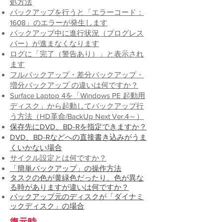
処方法​​
バックアップを行うと「エラーコード：
1608」のエラーが発生します
バックアップ中に進行状況（プログレス
バー）が進まなくなります
​ログに「完了（警告あり）」と表示され
ます
フルバックアップ・差分バックアップ・
増分バックアップ の違いは何ですか？
Surface Laptop 4を「Windows PE 起動
用
ディスク」から起動してバックアップ行
う方法（HD革命/BackUp Next Ver.4～
）
保存先にDVD、BD-Rを指定できます
か？
DVD、BD-Rなどへの直接書
き込みがうま
くいかない場合
サイクル設定とは何ですか？
「簡単バックアップ
」の操
作
方法
タスクの色が黄緑色だったり、色が異な
る時がありますが違いは何で
すか？
バックアップ元のディスクが「ダイナミ
ックディスク」の場合