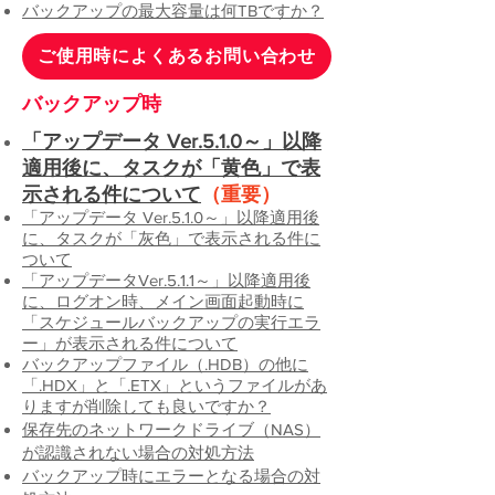
バックアップの最大容量は何TBですか？
ご使用時によくあるお問い合わせ
​バックアップ時
「アップデータ Ver.5.1.0～」以降
適用後に、タスクが「黄色」で表
示される件について
（重要）
「アップデータ Ver.5.1.0～」以降適用後
に、タスクが「灰色」で表示される件に
ついて
「アップデータVer.5.1.1～」以降適用後
に、ログオン時、メイン画面起動時に
「スケジュールバックアップの実行エラ
ー」が表示される件について
バックアップファイル（.HDB）
の他に
「.HDX」と「.ETX」というファイルがあ
りますが削除しても良いですか？
保存先のネ
ット
ワークドライ
ブ（NAS）
が認識さ
れない場合の対処方法
​バックアップ時にエラーとなる場合の
対