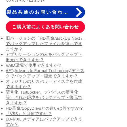
製品共通のお問い合わせと対処方法はこちら
ご購入前によくある問い合わせ
​旧バージョンの「HD革命/BackUp Next」
でバックアップしたファイルを復元でき
ますか？
​アプリケーションのみをバックアップ・
復元はできますか？
RAID環境で使用できますか？
AFT(Advancde Format Technology)ディス
クでバックアップ・復元できますか？
オリジナルのリカバリーディスクを作成
できますか？
暗号化（
BitLocker、デバイスの暗号化
等）
された環境をバックアップ・復元で
きますか？
HD革命/CopyDriveとの違いは何ですか？
「VSS」とは何ですか？
BD-R XL メディアにバックアップできま
すか？