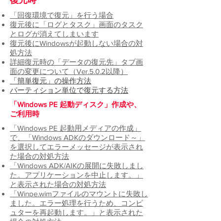
​復元時
「回復環境で復元」を行う
場合
復元後に「ログとタスク」画面のタスク
とログが消えてしまいます
復元後にWindowsが起動しない場合の対
処方法
詳細復元時の「データの復元先」タブ画
面の変更について（Ver.5.0.2以降）
「
簡単復元」の操作方法
パーティション単位で復元する方法
​「Windows PE 起動ディスク」作成や、
ご利用時
「Windows PE 起動用メディアの作成」
で、「Windows ADKのダウンロード～」
を選択してエラーメッセージが表示され
た場合の対処方法
「Windows ADK/AIKの展開に失敗しまし
た。アプリケーションを中止します。」
と表示された場合の対処方法
「Winpe.wimファイルのマウントに失敗し
ました。エラー処理を行うため、コンピ
ュターを再起動します。」と
表示された