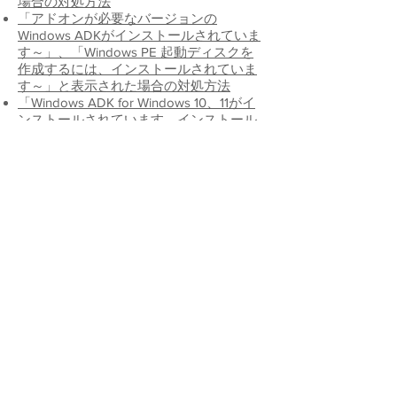
場合の対処方法
「アドオンが必要なバージョンの
Windows ADKがインストールされていま
す～」、「Windows PE 起動ディスクを
作成するには、インストールされていま
す～」と表示された場合の対処方法
「Windows ADK for Windows 10、11がイ
ンストールされています。インストール
されているバージョンで「Windows PE
起動ディスク」を作成しますか？」と表
示された場合の対処方法
「Windows PE 起動用ディスク」作成時
に
「インターネットに接続できません」
と表示された場合の対処方法
「予期しないエラーが発生しました。」
と表示された際の対処方法
大容量USBメモリーでFAT32の
「Windows PE 起動用ディスク」を作成
する方法
（サポート対象外の内容となり
ます）
「Windows PE 起動用ディスク」で起動
した際にハードディスク・SSDが認識で
きない場合の対処方法​
「Windows PE 起動用ディスクの作成」