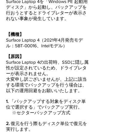
Surface Laptop 4を「Windows PE 起動用
ディスク」から起動し、
バックアップを
行おうとするとドライブレターが表示さ
れない事象が発生しています。
【機種】
Surface Laptop 4（2021年4月発売モデ
ル：5BT-00016、Intelモデル）
【原因】
Surface Laptop 4の出荷時、SSDに隠し属
性が設定されているため、ドライブレタ
ーが表示されません。
大変申し訳ございませんが、上記に該当
する環境でバックアップを行う場合は、
以下の運用回避をお願いいたします。
1.
「バックアップする対象を
ディスク単
位で選択する」でバックアップ実行。
※
セクターバックアップ方式
2.
復元を行う際もディスク単位で復元を
実行します。