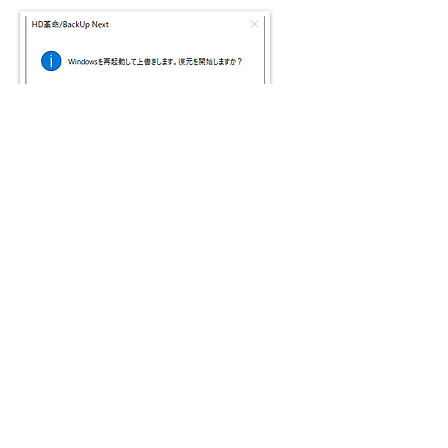
6.
再度、下記の確認メッセージが表示さ
れます。
「OK」 をクリックすると再起動して復元
を開始します。
7.
復元中の進行画面になります。