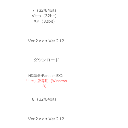
7（32/64bit）
Vista（32bit）
XP（32bit）
Ver.2.x.x → Ver.2.1.2
ダウンロード
HD革命/Partition EX2
​「Lite」版専用（Windows
8）
8（32/64bit）
Ver.2.x.x → Ver.2.1.2