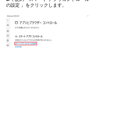
の設定 」をクリックします。
4.
下記の画面で「オン」にチェックが入
っている場合は、「オフ」をクリックし
てください。
​※一度「オフ」にするとWindowsを再イ
ンストールしないと「オン」にできませ
ん。