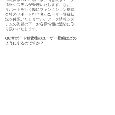
情報システムが管理いたします。なお、
サポートを行う際にファンクション株式
会社のサポート担当者がユーザー登録状
況を確認いたしますが、アーク情報シス
テムの監督の下、お客様情報は適切に取
り扱いいたします。
Q6:サポート移管後のユーザー登録はどの
ようにするのですか？
A6:アーク情報システムのWebサイトより
ユーザー登録を行っていただきます。
Q7:アップデータのダウンロードはどうな
りますか？
A7:所定の方法でユーザー登録を行ってい
ただければ、アーク情報システムのWeb
サイトより
ダウンロード
いただけます。
Q8:サポート移管後のメールによる問い合
わせ方法は変わりますか？
A8:引き続きWebサイトのメールフォーム
よりお問い合わせいただくことができま
す。2018年7月より、メールフォームより